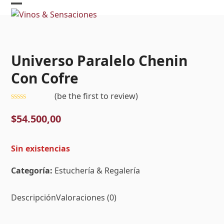
Skip
Open
Close
to
mobile
mobile
content
menu
menu
Universo Paralelo Chenin
Con Cofre
(
be the first to review
)
Valorado
con
$
54.500,00
0
de
5
Sin existencias
Categoría:
Estuchería & Regalería
Descripción
Valoraciones (0)