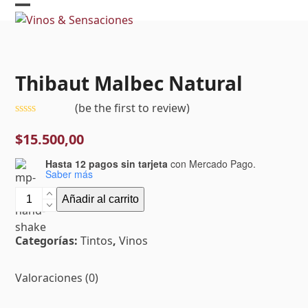
Skip
Open
Close
to
mobile
mobile
content
menu
menu
Thibaut Malbec Natural
(
be the first to review
)
Valorado
con
$
15.500,00
0
de
Hasta 12 pagos sin tarjeta
con Mercado Pago.
5
Saber más
Thibaut
Añadir al carrito
Malbec
Natural
Categorías:
Tintos
,
Vinos
cantidad
Valoraciones (0)