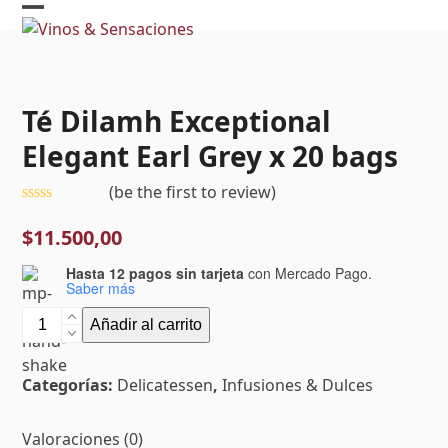
Skip
Open
Close
to
mobile
mobile
content
menu
menu
Té Dilamh Exceptional
Elegant Earl Grey x 20 bags
(
be the first to review
)
Valorado
con
$
11.500,00
0
de
Hasta 12 pagos sin tarjeta
con Mercado Pago.
5
Saber más
Té
Añadir al carrito
Dilamh
Exceptional
Categorías:
Delicatessen
,
Infusiones & Dulces
Elegant
Earl
Grey
Valoraciones (0)