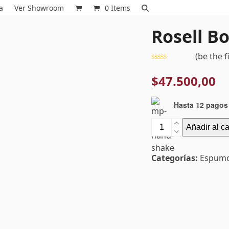
a
Ver Showroom
0 Items
Rosell B
(
be the f
Valorado
con
$
47.500,00
0
de
5
Hasta 12 pagos 
Rosell
Añadir al ca
Boher
Brut
Categorías:
Espum
cantidad