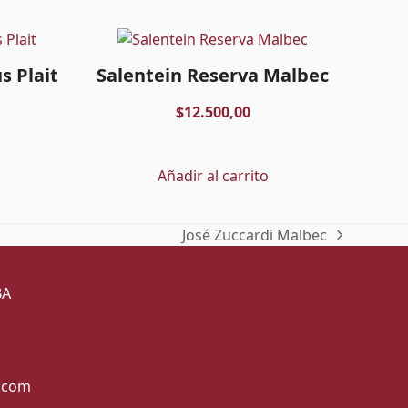
s Plait
Salentein Reserva Malbec
$
12.500,00
Añadir al carrito
José Zuccardi Malbec
next
post:
BA
l.com