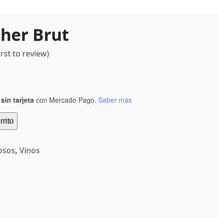
oher Brut
irst to review
)
sin tarjeta
con Mercado Pago.
Saber más
rrito
osos
,
Vinos