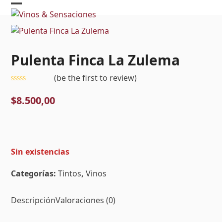
Skip
Open
Close
to
mobile
mobile
content
menu
menu
Pulenta Finca La Zulema
(
be the first to review
)
Valorado
con
$
8.500,00
0
de
5
Sin existencias
Categorías:
Tintos
,
Vinos
Descripción
Valoraciones (0)