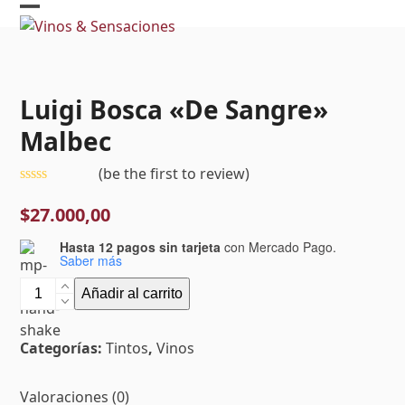
Skip
Open
Close
to
mobile
mobile
content
menu
menu
Luigi Bosca «De Sangre»
Malbec
(
be the first to review
)
Valorado
con
$
27.000,00
0
de
Hasta 12 pagos sin tarjeta
con Mercado Pago.
5
Saber más
Luigi
Añadir al carrito
Bosca
"De
Categorías:
Tintos
,
Vinos
Sangre"
Malbec
cantidad
Valoraciones (0)