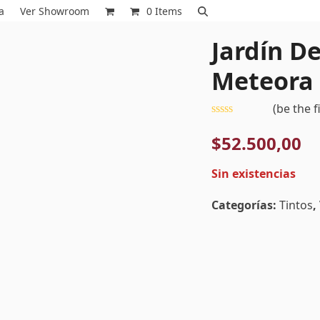
a
Ver Showroom
0 Items
Jardín D
Meteora
(
be the f
Valorado
con
$
52.500,00
0
de
5
Sin existencias
Categorías:
Tintos
,