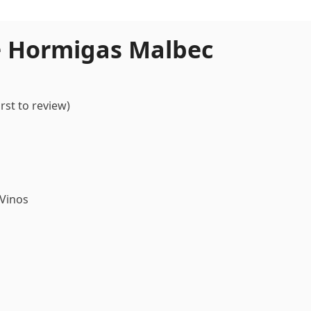
e Hormigas Malbec
irst to review
)
Vinos