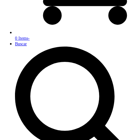
0 Items
-
Buscar