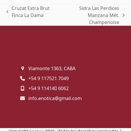
Cruzat Extra Brut
Sidra Las Perdices
previous
Finca La Dama
Manzana Mét.
next
post:
Champenoise
post:
Viamonte 1363, CABA
+54 9 117521 7049
+54 9 114140 6062
info.enotica@gmail.com