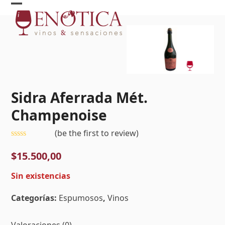
Skip
Open
Close
to
mobile
mobile
content
menu
menu
Sidra Aferrada Mét.
Champenoise
(
be the first to review
)
Valorado
con
$
15.500,00
0
de
Sin existencias
5
Categorías:
Espumosos
,
Vinos