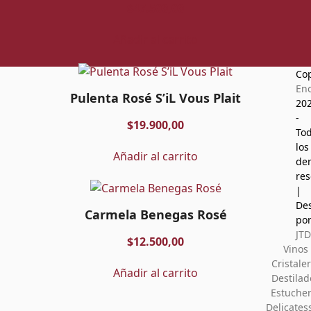
$
47.500,00
Añadir al carrito
Cop
Eno
Pulenta Rosé S’iL Vous Plait
20
-
$
19.900,00
To
los
Añadir al carrito
de
res
|
Des
Carmela Benegas Rosé
po
JTD
$
12.500,00
Vinos
Cristaler
Añadir al carrito
Destilad
Estucher
Delicates